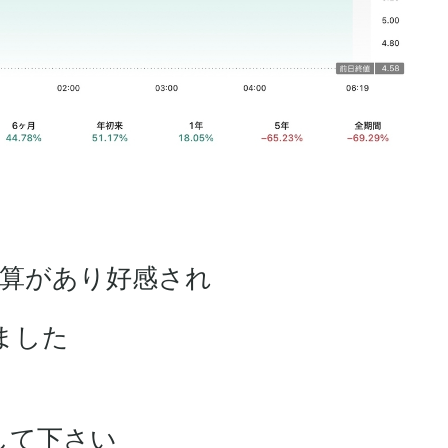
の決算があり好感され
ました
して下さい